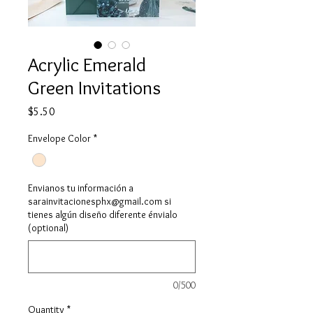
Acrylic Emerald
Green Invitations
Price
$5.50
Envelope Color
*
Envianos tu información a
sarainvitacionesphx@gmail.com si
tienes algún diseño diferente énvialo
(optional)
0/500
Quantity
*