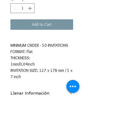
Add to Cart
MINIMUM ORDER - 50 INVITATIONS
FORMAT: Flat
THICKNESS:
1mm/0.04inch
INVITATION SIZE: 127 x 178 mm / 5 x
7 inch
Llenar Información
Enviamos tu informacion para hacer una
All sales are final. No
muetra con tu tema y colores
cancellations or refunds.
sarainvitacionesphx@gmail.com